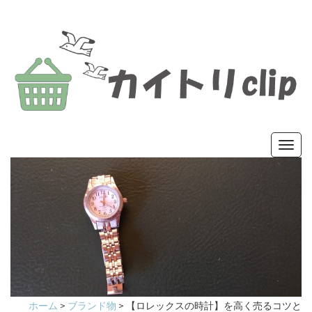
カイトリ
色々な商品の買取・処分方法を紹介するサ
Toggl
イト
navig
clip
ホーム
>
ブランド物
>
【ロレックスの時計】を高く売るコツと