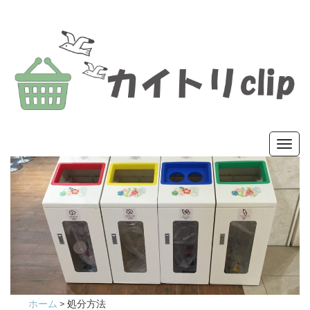
カイトリ
色々な商品の買取・処分方法を紹介するサ
Toggl
イト
navig
clip
ホーム
>
処分方法